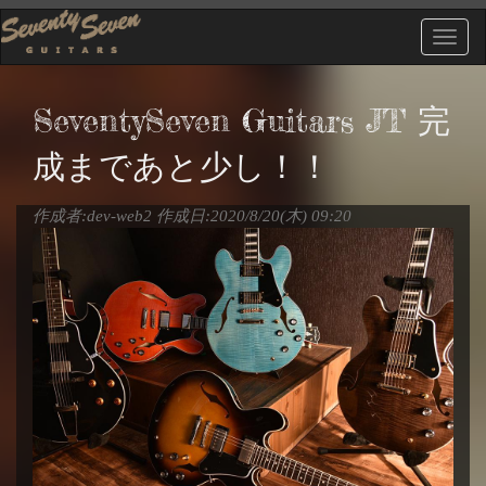
メ
イ
Togg
ン
navig
コ
ン
SeventySeven Guitars JT 完
テ
ン
成まであと少し！！
ツ
に
移
作成者:
dev-web2
作成日:2020/8/20(木) 09:20
動