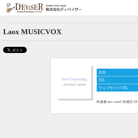
Jump to navigation
現
在
Laox MUSICVOX
地
住所
TEL
ウェブサイトURL
作成者:
dev-web3
作成日:
20