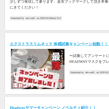
少しずつ発信して参ります。是非ブックマークして頂き本番
にきてください！
Submitted by
dev-web2
on
2020/10/5(Mon) 16:5
エクストラスリムネック 体感試奏キャンペーン始動！！
〜試奏してアンケート
HEADWAYマスクをプ
Submitted by
dev-web2
on
2020/10/2
Headwayサマーキャンペーン ノベルティ紹介！！