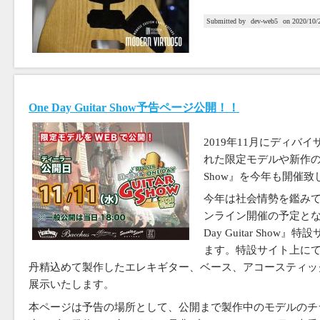
Submitted by
dev-web5
on
2020/10/
One Day Guitar Show予告ページ公開！！
2019年11月にディバ
れた限定モデルや新作の発表会
Show』を今年も開催致
今年は社会情勢を鑑みて
ンライン開催の予定となり、
Day Guitar Sho
ます。特設サイト上に
丹精込めて製作したエレキギター、ベース、アコースティッ
展示いたします。
本ページは予告の場所として、公開まで製作中のモデルのチ