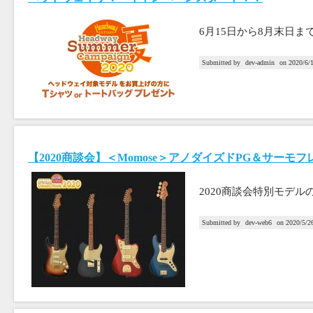
6月15日から8月末日ま
Submitted by
dev-admin
on
2020/6/
【2020商談会】＜Momose＞アノダイズドPG＆サー
2020商談会特別モデル
Submitted by
dev-web6
on
2020/5/2