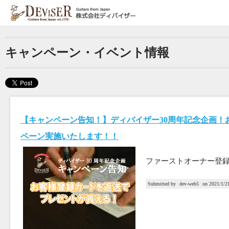
Jump to navigation
Y
o
キャンペーン・イベント情報
u
a
r
e
【キャンペーン告知！】ディバイザー30周年記念企画！
h
ペーン実施いたします！！
e
ファーストオーナー登
r
Submitted by
dev-web5
on
2021/1/2
e