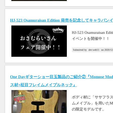
HJ-523 Osamuraisan Edition 発売を記念してキャ
HJ-523 Osamuraisa
イベントを開催中！！
Submitted by
dev-web11
on
2020/12
One Dayギターショー目玉製品のご紹介②『Momose Modern V
ス材×柾目フレイムメイプルネック』
ボディ材に「ササフラ
ムメイプル」を用いたMomose M
の限定モデルです。