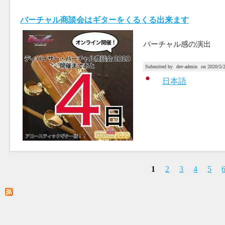
バーチャル商談会はギターをくるくる出来ます
バーチャル感の演出
Submitted by
dev-admin
on
2020/5/
日本語
1
2
3
4
5
P
a
g