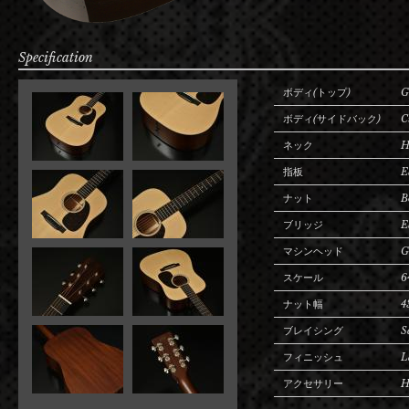
Specification
ボディ(トップ)
G
ボディ(サイドバック)
C
ネック
H
指板
E
ナット
B
ブリッジ
E
マシンヘッド
G
スケール
6
ナット幅
4
ブレイシング
S
フィニッシュ
L
アクセサリー
H