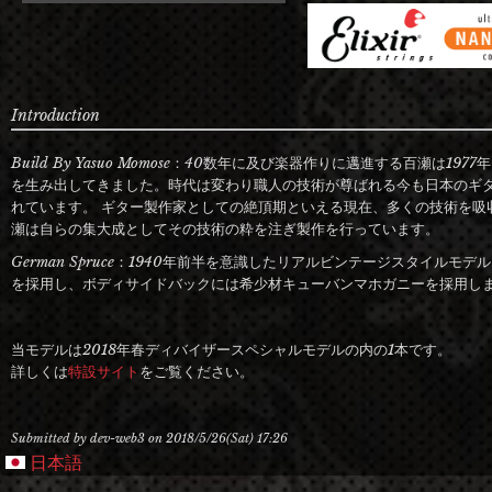
Introduction
Build By Yasuo Momose：40数年に及び楽器作りに邁進する百瀬は
を生み出してきました。時代は変わり職人の技術が尊ばれる今も日本のギ
れています。 ギター製作家としての絶頂期といえる現在、多くの技術を吸
瀬は自らの集大成としてその技術の粋を注ぎ製作を行っています。
German Spruce：1940年前半を意識したリアルビンテージスタイル
を採用し、ボディサイドバックには希少材キューバンマホガニーを採用し
当モデルは2018年春ディバイザースペシャルモデルの内の1本です。
詳しくは
特設サイト
をご覧ください。
Submitted by
dev-web3
on
2018/5/26(Sat) 17:26
日本語