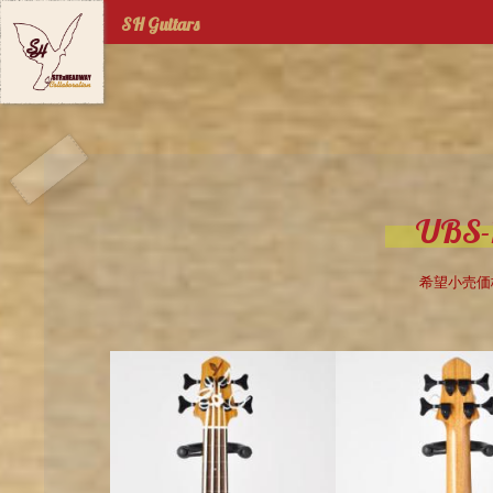
Jump to navigation
SH Guitars
UBS-
希望小売価格