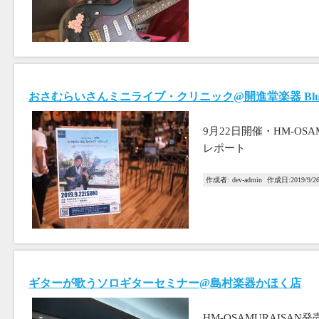
おさむらいさんミニライブ・クリニック@開進堂楽器 Blue G
9月22日開催・HM-OS
レポート
作成者:
dev-admin
作成日:
2019/9/2
ギターが歌うソロギターセミナー@島村楽器かほく店
HM-OSAMURAISA