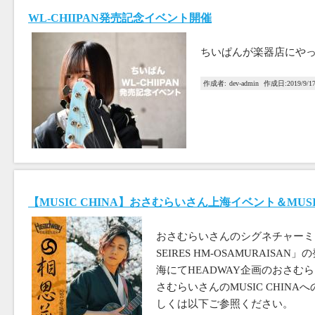
WL-CHIIPAN発売記念イベント開催
ちいぱんが楽器店にや
作成者:
dev-admin
作成日:
2019/9/1
【MUSIC CHINA】おさむらいさん上海イベント＆MUSI
おさむらいさんのシグネチャーミニギ
SEIRES HM-OSAMURAISA
海にてHEADWAY企画のおさむ
さむらいさんのMUSIC CHIN
しくは以下ご参照ください。