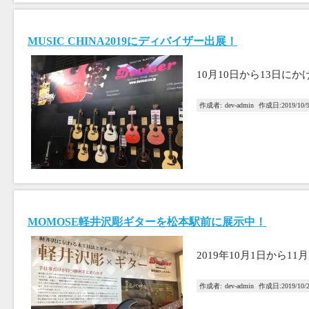
MUSIC CHINA2019にディバイザー出展！
10月10日から13日に
作成者:
dev-admin
作成日:
2019/10/
MOMOSE軽井沢彫ギターを松本駅前に展示中！
2019年10月1日から1
作成者:
dev-admin
作成日:
2019/10/