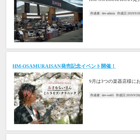
作成者:
dev-admin
作成日:
2019/9/2
HM-OSAMURAISAN発売記念イベント開催！
9月は3つの楽器店様に
作成者:
dev-web5
作成日:
2019/9/20