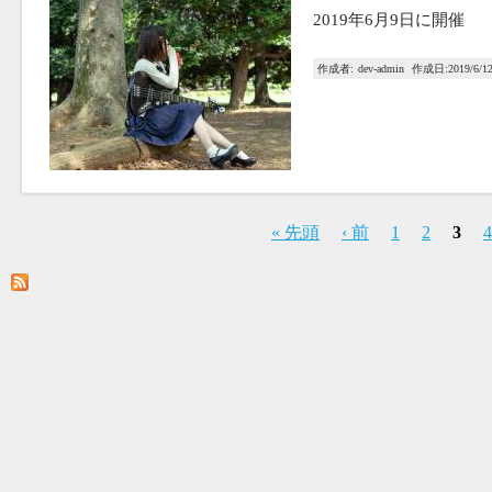
2019年6月9日に開催
作成者:
dev-admin
作成日:
2019/6/1
« 先頭
‹ 前
1
2
3
4
ペ
ー
ジ