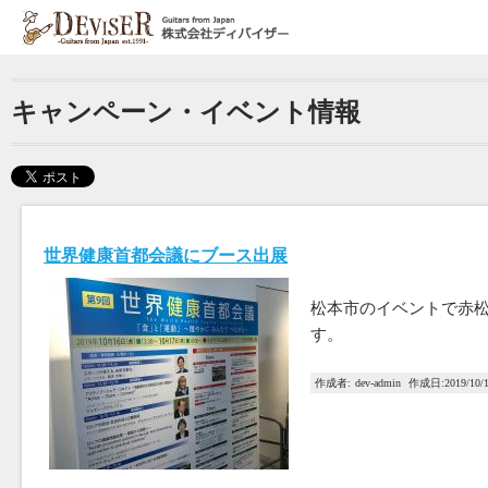
Jump to navigation
現
在
キャンペーン・イベント情報
地
世界健康首都会議にブース出展
松本市のイベントで赤松
す。
作成者:
dev-admin
作成日:
2019/10/