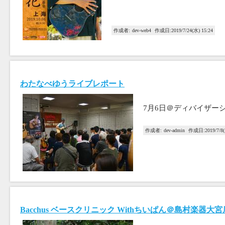
作成者:
dev-web4
作成日:
2019/7/24(水) 15:24
わたなべゆうライブレポート
7月6日＠ディバイザー
作成者:
dev-admin
作成日:
2019/7/8
Bacchus ベースクリニック Withちいぱん＠島村楽器大宮