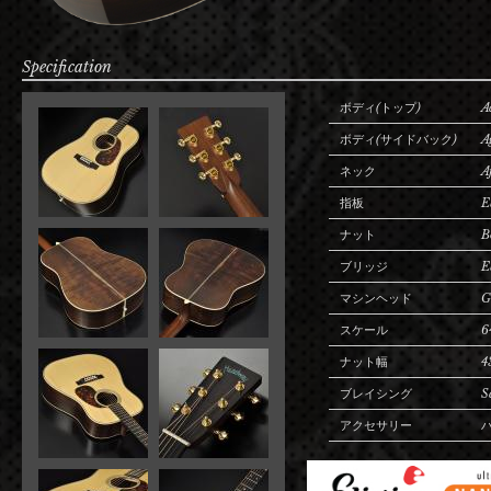
Specification
ボディ(トップ)
A
ボディ(サイドバック)
A
ネック
A
指板
E
ナット
B
ブリッジ
E
マシンヘッド
G
スケール
6
ナット幅
4
ブレイシング
S
アクセサリー