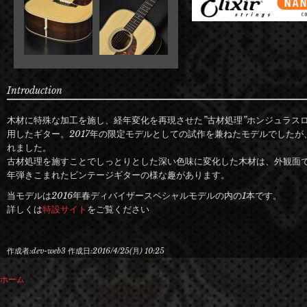
Introduction
木材に特殊な加工を施し、経年変化を再現させた”古材処理”ホンジュラス
用したギター。2017年の限定モデルとしての試作を兼ねたモデルでした
れました。
古材処理を施すことでしっとりとした深い色味に変化した木材は、外観面
年弾きこまれたビンテージギターの様な趣があります。
当モデルは2016年春ディバイザースペシャルモデルの内の1本です。
詳しくは
特設サイト
をご覧ください
作成者:
dev-web3
作成日:
2016/4/25(月) 10:25
ホーム
現