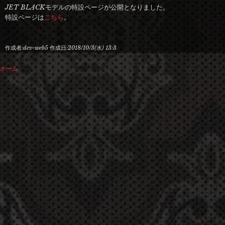
JET BLACKモデルの特設ページが公開となりました。
特設ページは
こちら
。
作成者:
dev-web5
作成日:
2018/10/3(水) 13:3
ホーム
現
在
地