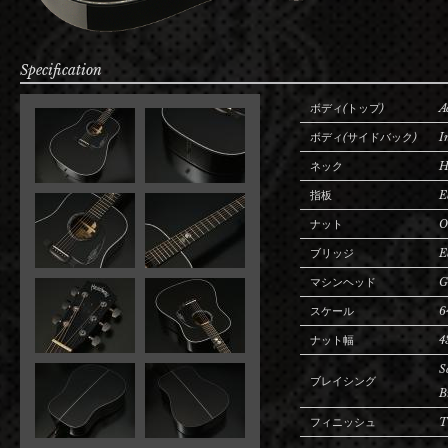
Specification
ボディ(トップ)
A
ボディ(サイドバック)
I
ネック
H
指板
E
ナット
O
ブリッジ
E
マシンヘッド
G
スケール
6
ナット幅
4
S
ブレイシング
B
フィニッシュ
T