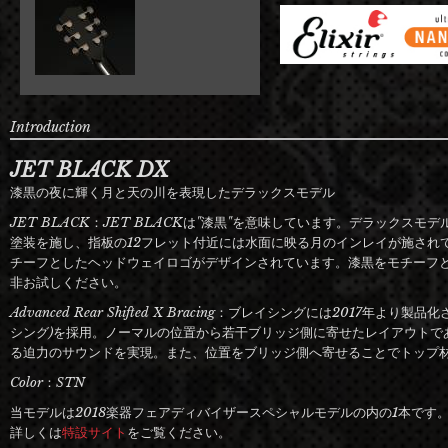
Introduction
JET BLACK DX
漆黒の夜に輝く月と天の川を表現したデラックスモデル
JET BLACK：JET BLACKは"漆黒"を意味しています。デラックス
塗装を施し、指板の12フレット付近には水面に映る月のインレイが施され
チーフとしたヘッドウェイロゴがデザインされています。漆黒をモチーフ
非お試しください。
Advanced Rear Shifted X Bracing：ブレイシングには2017年
シング)を採用。ノーマルの位置から若干ブリッジ側に寄せたレイアウトで
る迫力のサウンドを実現。また、位置をブリッジ側へ寄せることでトップ
Color：STN
当モデルは2018楽器フェアディバイザースペシャルモデルの内の1本です
詳しくは
特設サイト
をご覧ください。