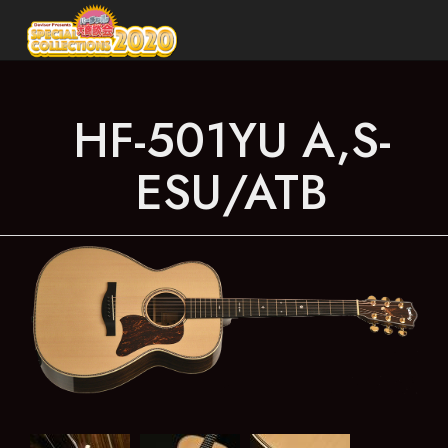
メ
イ
ン
HF-501YU A,S-
コ
ン
ESU/ATB
テ
ン
ツ
に
移
動