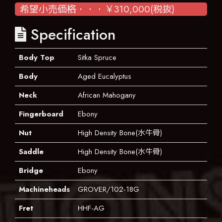
希望小売価格・・・￥310,000(税抜)
Specification
Body Top
Sitka Spruce
Body
Aged Eucalyptus
Neck
African Mahogany
Fingerboard
Ebony
Nut
High Density Bone(水牛骨)
Saddle
High Density Bone(水牛骨)
Bridge
Ebony
Machineheads
GROVER/102-18G
Fret
HHF-AG