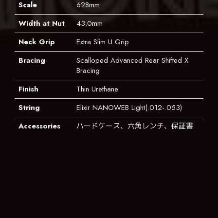
Scale
628mm
Width at Nut
43.0mm
Neck Grip
Extra Slim U Grip
Bracing
Scalloped Advanced Rear Shifted X
Bracing
Finish
Thin Urethane
String
Elixir NANOWEB Light(.012-.053)
Accessories
ハードケース、六角レンチ、保証書