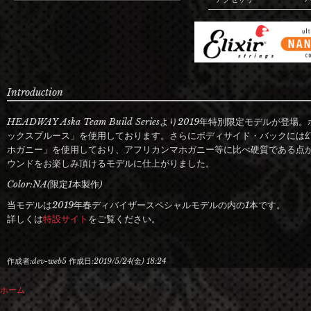
Introduction
HEADWAY Aska Team Build Seriesより2019年特別限定モデ
ックスプルース」を使用しております。さらにボディサイド・バックには
ホガニー」を使用しており、アフリカンマホガニー等に比べ硬質である点
ウンドをお楽しみ頂けるモデルに仕上がりました。
Color:NA(限定1本製作)
当モデルは2019年春ディバイザースペシャルモデルの内の1本です。
詳しくは
特設サイト
をご覧ください。
作成者:
dev-web5
作成日:
2019/5/24(金) 18:24
ホーム
現