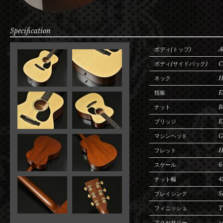
Specification
ボディ(トップ)
A
ボディ(サイドバック)
C
ネック
H
指板
E
ナット
B
ブリッジ
E
マシンヘッド
G
フレット
H
スケール
6
ナット幅
4
ブレイシング
S
フィニッシュ
T
アクセサリー