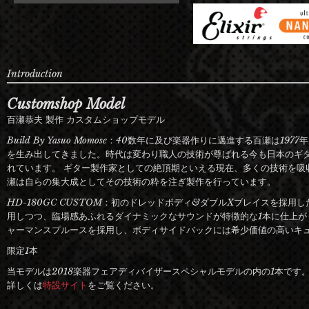
Introduction
Customshop Model
百瀬恭夫 製作 カスタムショップモデル
Build By Yasuo Momose：40数年に及び楽器作りに邁進する百瀬は
を生み出してきました。時代は変わり職人の技術が尊ばれる今も日本のギ
れています。 ギター製作家としての絶頂期といえる現在、多くの技術を吸
瀬は自らの集大成としてその技術の粋を注ぎ製作を行っています。
HD-180GC CUSTOM：初のドレッドボディ&ダブルXブレイスを採用
用しつつ、臨場感あふれるダイナミックなサウンドが特徴的な1本に仕上が
ャーマンスプルースを採用し、ボディサイドバックには希少価値の高いキ
限定1本
当モデルは2018楽器フェアディバイザースペシャルモデルの内の1本です
詳しくは
特設サイト
をご覧ください。