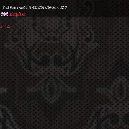
作成者:
dev-web5
作成日:
2018/10/3(水) 12:3
English
ホーム
現
在
地