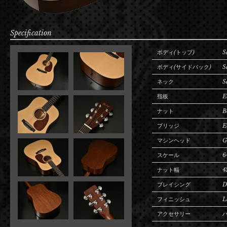
Specification
ボディ(トップ)
S
ボディ(サイドバック)
S
ネック
S
指板
E
ナット
B
ブリッジ
E
マシンヘッド
G
スケール
6
ナット幅
4
ブレイシング
D
フィニッシュ
L
アクセサリー