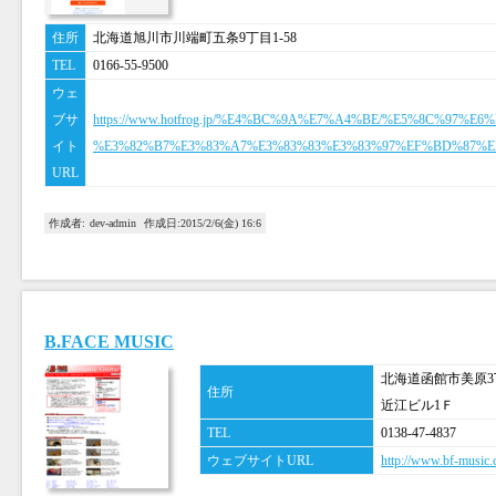
住所
北海道旭川市川端町五条9丁目1-58
TEL
0166-55-9500
ウェ
ブサ
https://www.hotfrog.jp/%E4%BC%9A%E7%A4%BE/%E5%8C%97
イト
%E3%82%B7%E3%83%A7%E3%83%83%E3%83%97%EF%BD%87%
URL
作成者:
dev-admin
作成日:
2015/2/6(金) 16:6
B.FACE MUSIC
北海道函館市美原3丁
住所
近江ビル1Ｆ
TEL
0138-47-4837
ウェブサイトURL
http://www.bf-music.