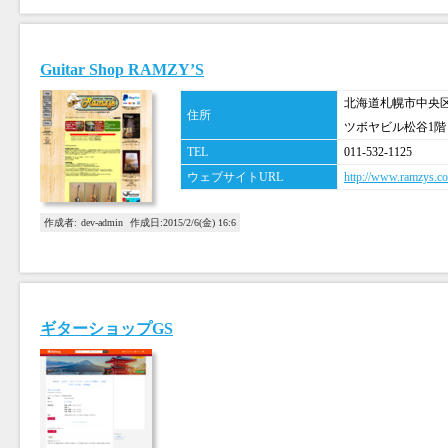
Guitar Shop RAMZY’S
北海道札幌市中央区南
住所
ツボヤビル松谷1階
TEL
011-532-1125
ウェブサイトURL
http://www.ramzys.c
作成者:
dev-admin
作成日:
2015/2/6(金) 16:6
ギターショップGS