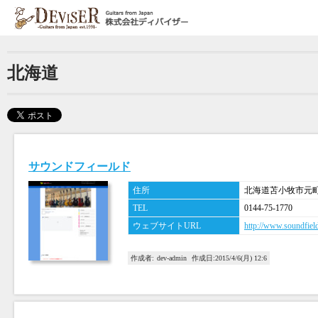
Jump to navigation
現
在
北海道
地
サウンドフィールド
住所
北海道苫小牧市元町
TEL
0144-75-1770
ウェブサイトURL
http://www.soundfield
作成者:
dev-admin
作成日:
2015/4/6(月) 12:6