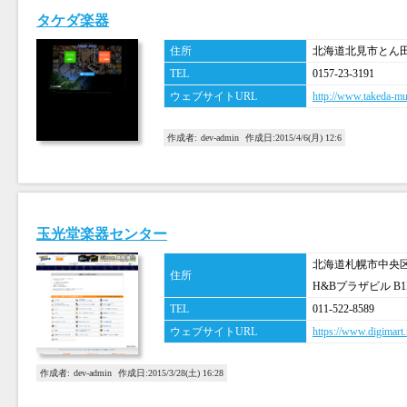
タケダ楽器
住所
北海道北見市とん田西
TEL
0157-23-3191
ウェブサイトURL
http://www.takeda-mu
作成者:
dev-admin
作成日:
2015/4/6(月) 12:6
玉光堂楽器センター
北海道札幌市中央区南
住所
H&Bプラザビル B1
TEL
011-522-8589
ウェブサイトURL
https://www.digimart.
作成者:
dev-admin
作成日:
2015/3/28(土) 16:28