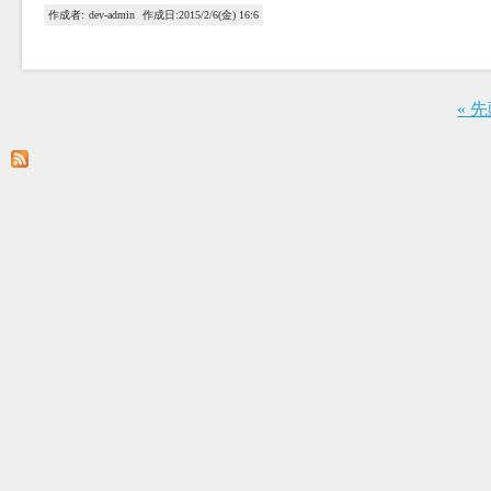
作成者:
dev-admin
作成日:
2015/2/6(金) 16:6
« 
ペ
ー
ジ