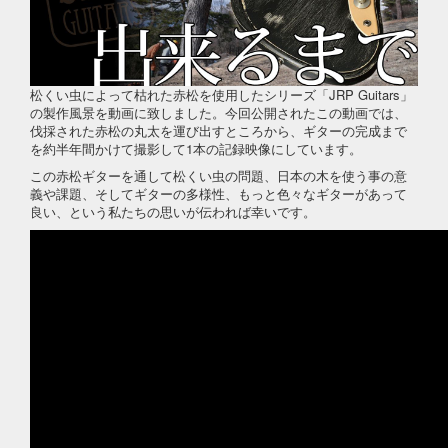
松くい虫によって枯れた赤松を使用したシリーズ「JRP Guitars」
の製作風景を動画に致しました。今回公開されたこの動画では、
伐採された赤松の丸太を運び出すところから、ギターの完成まで
を約半年間かけて撮影して1本の記録映像にしています。
この赤松ギターを通して松くい虫の問題、日本の木を使う事の意
義や課題、そしてギターの多様性、もっと色々なギターがあって
良い、という私たちの思いが伝われば幸いです。