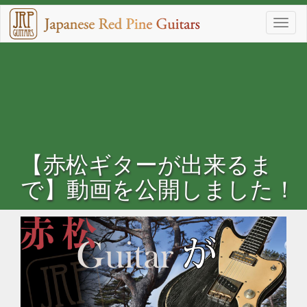
メ
イ
Toggle
ン
naviga
コ
ン
テ
ン
ツ
に
移
動
【赤松ギターが出来るま
で】動画を公開しました！