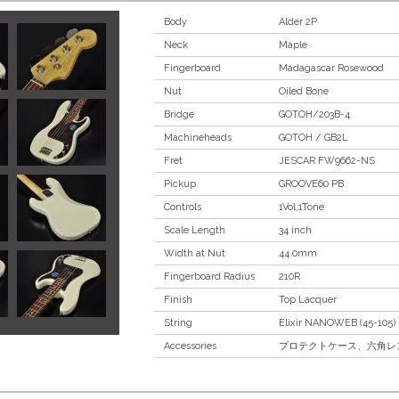
Body
Alder 2P
Neck
Maple
Fingerboard
Madagascar Rosewood
Nut
Oiled Bone
Bridge
GOTOH/203B-4
Machineheads
GOTOH / GB2L
Fret
JESCAR FW9662-NS
Pickup
GROOVE60 PB
Controls
1Vol,1Tone
Scale Length
34 inch
Width at Nut
44.0mm
Fingerboard Radius
210R
Finish
Top Lacquer
String
Elixir NANOWEB (45-105)
Accessories
プロテクトケース、六角レ