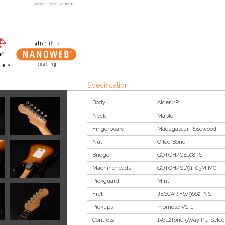
Specification
Body
Alder 2P
Neck
Maple
Fingerboard
Madagascar Rosewood
Nut
Oiled Bone
Bridge
GOTOH/GE108TS
Machineheads
GOTOH/SD91-05M MG
Pickguard
Mint
Fret
JESCAR FW9662-NS
Pickups
momose VS-1
Controls
1Vol,2Tone,5Way PU Selec