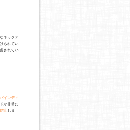
なネックア
けられてい
慮されてい
バインディ
ドが非常に
も防止
しま