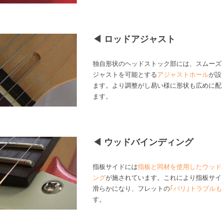
◀ ロッドアジャスト
独自形状のヘッドストック部には、スムーズ
ジャストを可能とする
アジャストホール
が設
ます。より調整がし易い様に形状も広めに配
ます。
◀ ウッドバインディング
指板サイドには
指板と同材を使用したウッド
ング
が施されています。これにより指板サイ
滑らかになり、フレットの
｢
バリ｣トラブル
す。