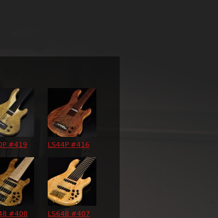
0P #419
LS44P #416
48 #408
LS648 #407