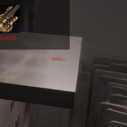
49 #399
more...