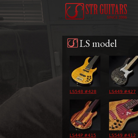
LS model
ペ
ー
LS548 #428
LS449 #427
ジ
LS44P #415
LS549 #412