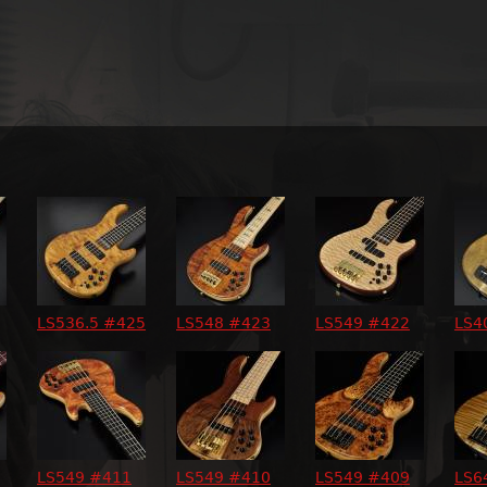
Jump to navigation
LS536.5 #425
LS548 #423
LS549 #422
LS4
LS549 #411
LS549 #410
LS549 #409
LS6