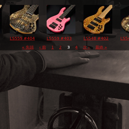
LS559 #404
LS559 #403
LS548 #402
LS5
« 先頭
‹ 前
1
2
3
4
次 ›
最終 »