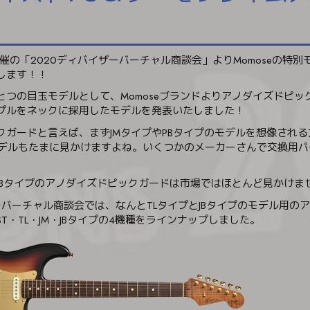
日開催の「2020ディバイザーバーチャル商談会」よりMomoseの特
します！！
とつの目玉モデルとして、Momoseブランドよりアノダイズドピッ
プルをネックに採用したモデルを発表いたしました！
クガードと言えば、まずJMタイプやPBタイプのモデルを想像され
モデルもたまに見かけますよね。いくつかのメーカーさんで交換用
やJBタイプのアノダイズドピックガードは市場ではほとんど見かけま
ーバーチャル商談会では、なんとTLタイプとJBタイプのモデル用の
T・TL・JM・JBタイプの4機種をラインナップしました。