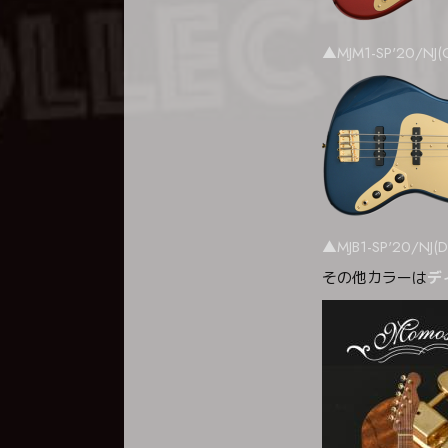
▲MJM1-SP'20/NJ(
▲MJB1-SP'20/NJ(D
その他カラーは
デ