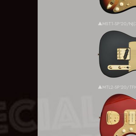
▲MST1-SP'20/NJ(
▲MTL2-SP'20/TF