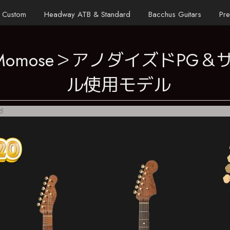
 Custom
Headway ATB & Standard
Bacchus Guitars
Pre
Momose＞アノダイズドPG
ル使用モデル
6