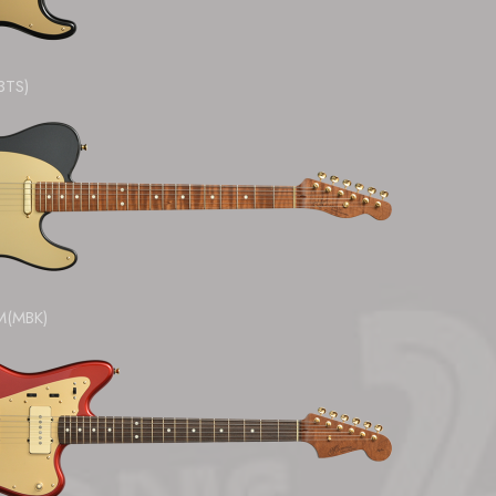
3TS)
M(MBK)