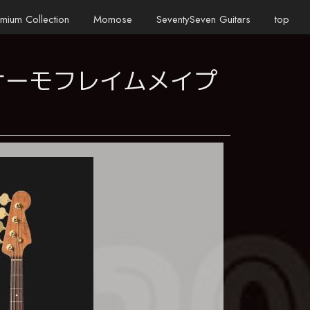
mium Collection
Momose
SeventySeven Guitars
top
＆サーモフレイムメイプ