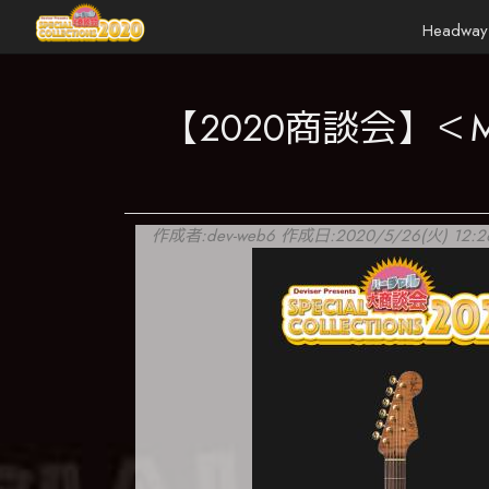
Headway
メ
イ
【2020商談会】＜
ン
コ
ン
テ
ン
作成者:
dev-web6
作成日:2020/5/26(火) 12:2
ツ
に
移
動