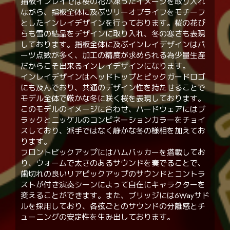
指板インレイでは桜の花が凍ったイメージを取り入れ
ながら、指板全体に及ぶツリーオブライフをモチーフ
としたインレイデザインを行っております。桜の花び
らも雪の結晶をデザインに取り入れ、冬の寒さも表現
しております。指板全体に及ぶインレイデザインはパ
ーツ点数が多く、加工の精度が求められる為少量生産
だからこそ出来るインレイデザインになります。
インレイデザインはヘッドトップとピックガードロゴ
にも及んでおり、共通のデザイン性を持たせることで
モデル全体で厳かな冬に咲く桜を表現しております。
このモデルのイメージに合わせ、ハードウェアにはブ
ラックとニッケルのコンビネーションカラーをチョイ
スしており、派手ではなく静かな冬の様相を加えてお
ります。
フロントピックアップにはハムバッカーを搭載してお
り、ウォームで太さのあるサウンドを奏でることで、
歯切れの良いリアピックアップのサウンドとコントラ
ストが付き演奏シーンによって自在にキャラクターを
変えることができます。また、ブリッジには6Wayサド
ルを採用しており、各弦ごとのサウンドの分離感とチ
ューニングの安定性を生み出しております。