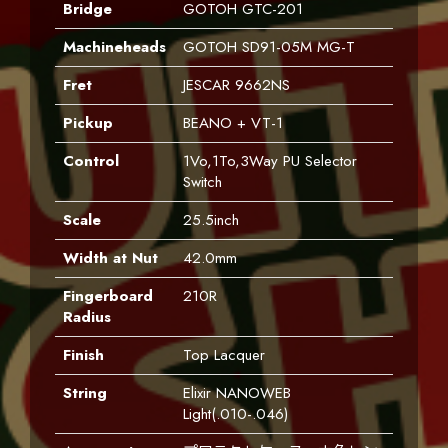
Bridge
GOTOH GTC-201
Machineheads
GOTOH SD91-05M MG-T
Fret
JESCAR 9662NS
Pickup
BEANO + VT-1
Control
1Vo,1To,3Way PU Selector
Switch
Scale
25.5inch
Width at Nut
42.0mm
Fingerboard
210R
Radius
Finish
Top Lacquer
String
Elixir NANOWEB
Light(.010-.046)