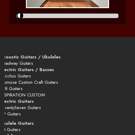
Acoustic Guitars / Ukuleles
Headway Guitars
Electric Guitars / Basses
Bacchus Guitars
Momose Custom Craft Guitars
STR Guitars
INSPIRATION CUSTOM
Electric Guitars
SeventySeven Guitars
JRP Guitars
Ukulele Guitars
SH Guitars