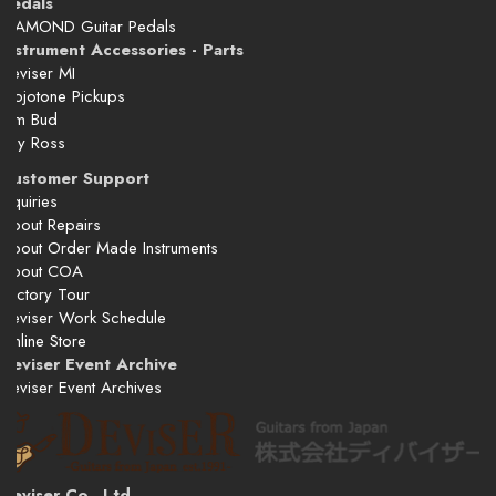
Pedals
DIAMOND Guitar Pedals
Instrument Accessories - Parts
Deviser MI
Mojotone Pickups
Tim Bud
Ray Ross
Customer Support
Inquiries
About Repairs
About Order Made Instruments
About COA
Factory Tour
Deviser Work Schedule
Online Store
Deviser Event Archive
Deviser Event Archives
Deviser Co., Ltd.