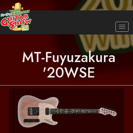
Skip
to
main
Togg
content
navig
MT-Fuyuzakura
'20WSE