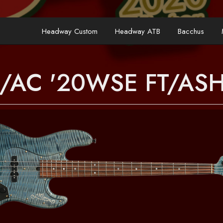
Headway Custom
Headway ATB
Bacchus
/AC '20WSE FT/AS