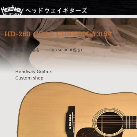
Jump to navigation
HD-280 CFS,S CUSTOM #3154
希望小売価格・・・￥750,000(税抜)
Headway Guitars
Custom shop