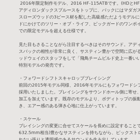
2016年限定制作モデル、2016 HF-115ATBです。(HDと
アディロンダックスプルースをトップに、バックにはマダガ
スローズウッドの3ピース材を配した高級感ただようモデル
ドにかけてのツリー・オブ・ライフ、ピックガードのワンポ
での限定モデルを超える仕様です。
見た目もさることながら注目するべきはそのサウンド。アデ
スバックの相性が非常に良く、サスティン豊かで空間に広が
ッドウェイのスタッフをして「飛鳥チームビルド史上一番い
特別モデルの発売です。
・フォワードシフトスキャロップブレイシング
前回の2015年モデル同様、2016年モデルにもフォワード
採用いたしました。ブレイシングをサウンドホール側に寄せ
加工を加えています。既存のモデルより、ボディトップの振
き、エアー感のある弾き心地に仕上がっています。
・スケール
ブレイシングの変更に合せてスケールを長めに設定することで(
632.5mm相当)豊かなサスティンを持ちながら、ピックス
れない張りと透明感のあるサウンドを生み出しています。