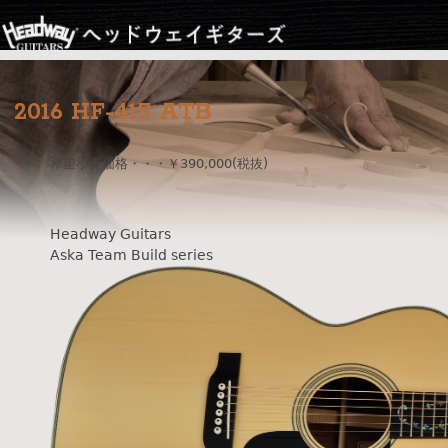
Jump to navigation
2016 HF-415 ATB
希望小売価格・・・￥390,000(税抜)
Headway Guitars
Aska Team Build series