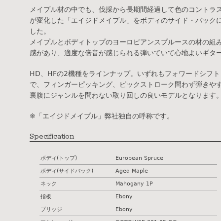
メイプル材の中でも、伐採から長期間経過して色のコントラ
が変化した「エイジドメイプル」をボディのサイド・バック
した。
メイプルとボディトップのヨーロピアンスプルースの材の組
感があり、適度な倍音が感じられる弾いていて心地よいギタ
HD、HFの2機種をラインナップ。いずれもフォワードシフ
で、フィンガーピッキング、ピックストローク問わず弾きや
裏腹にジャンルを問わない取り回しの良いモデルとなります
※「エイジドメイプル」弊社独自の呼称です。
Specification
ボディ(トップ)
European Spruce
ボディ(サイドバック)
Aged Maple
ネック
Mahogany 1P
指板
Ebony
ブリッジ
Ebony