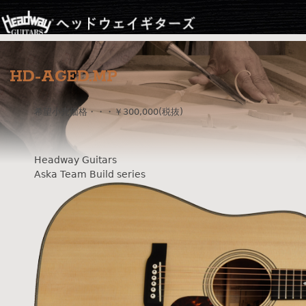
Jump to navigation
HD-AGED.MP
希望小売価格・・・￥300,000(税抜)
Headway Guitars
Aska Team Build series