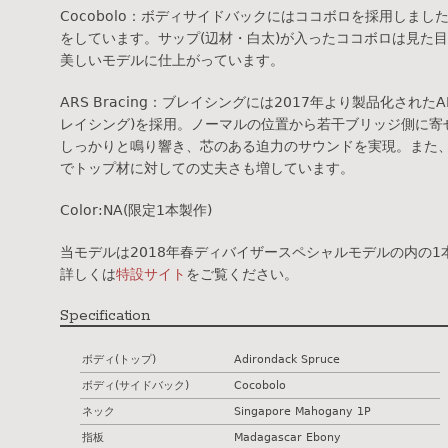
Cocobolo：ボディサイドバックにはココボロを採用しま
をしています。サップ(辺材・白太)が入ったココボロは見た
美しいモデルに仕上がっています。
ARS Bracing：ブレイシングには2017年より製品化され
レイシング)を採用。ノーマルの位置から若干ブリッジ側に寄
しっかりと鳴り響き、芯のある迫力のサウンドを実現。また
でトップ材に対しての丈夫さも増しています。
Color:NA(限定1本製作)
当モデルは2018年春ディバイザースペシャルモデルの内の1
詳しくは
特設サイト
をご覧ください。
Specification
ボディ(トップ)
Adirondack Spruce
ボディ(サイドバック)
Cocobolo
ネック
Singapore Mahogany 1P
指板
Madagascar Ebony