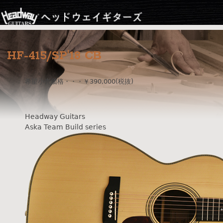
Jump to navigation
HF-415/SP'18 CB
希望小売価格・・・￥390,000(税抜)
Headway Guitars
Aska Team Build series