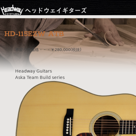
Jump to navigation
HD-115EZW ATB
希望小売価格・・・￥280,000(税抜)
Headway Guitars
Aska Team Build series