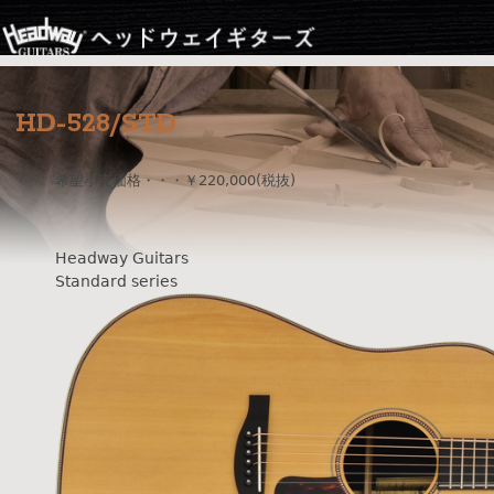
Jump to navigation
HD-528/STD
希望小売価格・・・￥220,000(税抜)
Headway Guitars
Standard series