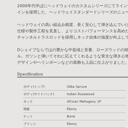
2000年代半ばにヘッドウェイのカスタムシリーズにてライ
インを採用した、ヘッドウェイスタンダードシリーズのニュ
ヘッドウェイの高い組込み精度、長く安心して弾き込んでい
仕様や製作工程を見直し、よりコストパフォーマンスを高め
チャンネルトラスロッドを採用しネック自体の強度が向上し
Dシェイプならではの豊かな中低域と音量、ローズウッドの
ル。ガツンと弾いてそれに応えてくれるような骨太な弾き心
デザインやヘリンボーンなどの装飾も上品に仕上がりました
Specification
ボディ(トップ)
Sitka Spruce
ボディ(サイドバック)
Indian Rosewood
ネック
African Mahogany 1P
指板
Ebony
ナット
Bone
ブリッジ
Ebony