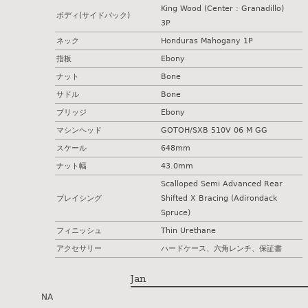
King Wood (Center : Granadillo)
ボディ(サイドバック)
3P
ネック
Honduras Mahogany 1P
指板
Ebony
ナット
Bone
サドル
Bone
ブリッジ
Ebony
マシンヘッド
GOTOH/SXB 510V 06 M GG
スケール
648mm
ナット幅
43.0mm
Scalloped Semi Advanced Rear
ブレイシング
Shifted X Bracing (Adirondack
Spruce)
フィニッシュ
Thin Urethane
アクセサリー
ハードケース、六角レンチ、保証書
Jan
NA