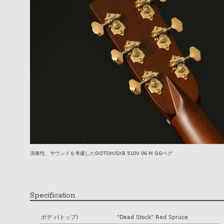
演奏性、サウンドを考慮したGOTOH/SXB 510V 06 M GGペグ
Specification
ボディ(トップ)
"Dead Stock" Red Spruce