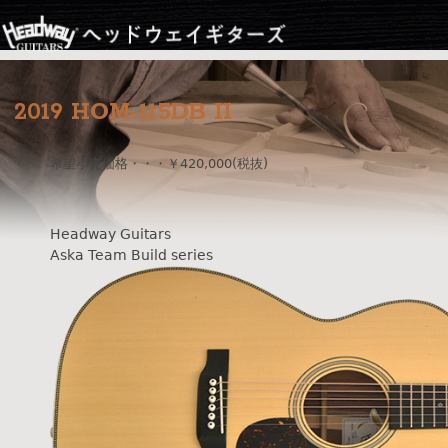
Jump to navigation
2019 HOM-115DB II
希望小売価格・・・￥420,000(税抜)
Headway Guitars
Aska Team Build series