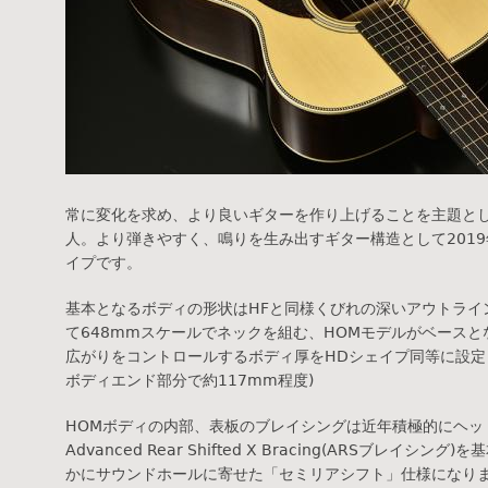
常に変化を求め、より良いギターを作り上げることを主題と
人。より弾きやすく、鳴りを生み出すギター構造として2019
イプです。
基本となるボディの形状はHFと同様くびれの深いアウトライン
て648mmスケールでネックを組む、HOMモデルがベース
広がりをコントロールするボディ厚をHDシェイプ同等に設定しました
ボディエンド部分で約117mm程度)
HOMボディの内部、表板のブレイシングは近年積極的にヘッ
Advanced Rear Shifted X Bracing(ARSブレイ
かにサウンドホールに寄せた「セミリアシフト」仕様になり