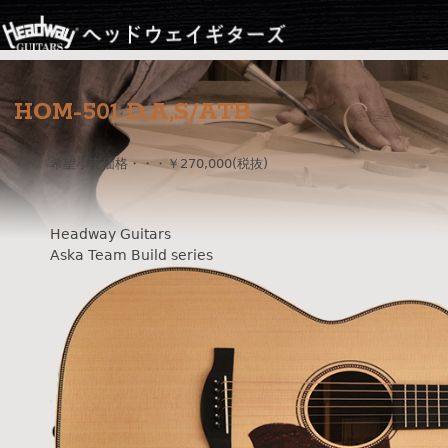
Jump to navigation
HOM-501 D,A,S/ATB
希望小売価格・・・￥270,000(税抜)
Headway Guitars
Aska Team Build series