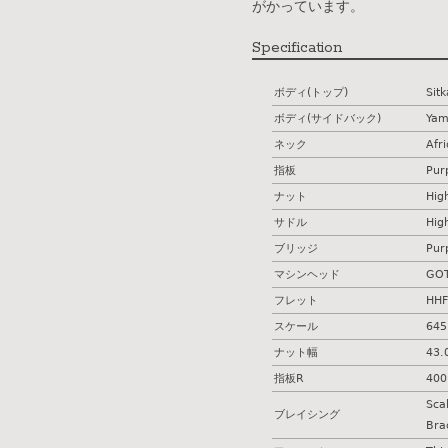
がかっています。
Specification
ボディ(トップ)
Sit
ボディ(サイドバック)
Yam
ネック
Afr
指板
Pur
ナット
Hig
サドル
Hig
ブリッジ
Pur
マシンヘッド
GO
フレット
HHF
スケール
64
ナット幅
43
指板R
400
Sca
ブレイシング
Bra