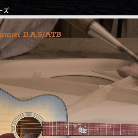
Jump to navigation
mmer D,A,S/ATB
抜)