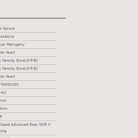
ka Spruce
azakura
ican Mahogany
ple Heart
h Density Bone(水牛骨)
h Density Bone(水牛骨)
ple Heart
TOH/SG301
-AG
5mm
.0mm
R
lloped Advanced Rear Shift X
cing