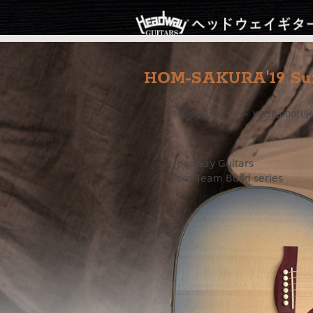
HOM-SAKURA'19 Su
希望小売価格・・・￥350,000(税
Headway Guitars
Aska Team Build series