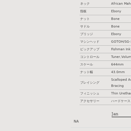
ネック
African Ma
指板
Ebony
ナット
Bone
サドル
Bone
ブリッジ
Ebony
マシンヘッド
GOTOH/SG-
ピックアップ
Fishman Ink
コントロール
Tuner,Volum
スケール
644mm
ナット幅
43.0mm
Scalloped A
ブレイシング
Bracing
フィニッシュ
Thin Uretha
アクセサリー
ハードケース
Jan
NA