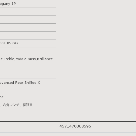
hogany 1P
301 05 GG
e,Treble,Middle,Bass,Brilliance
dvanced Rear Shifted X
ne
、六角レンチ、保証書
4571470368595