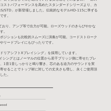
コストパフォーマンスを高めたスタンダードシリーズより、カ
RS/STD」が新登場しました。伝統的なモデルHD-115に準ずる
です。
載しており、アンプ等で出力が可能。ローズウッドのきらびやかな
す。
ポジションも比較的スムーズに演奏が可能。コードストローク
やリードプレイにもぴったりです。
ドリアシフトXブレイシング」を採用しています。
イシングとはノーマルの位置から若干ブリッジ側に寄せたブレ
、1音1音しっかりと鳴り響き、芯のある迫力のサウンドを実
寄せることでトップ材に対しての丈夫さも増し、永くご使用頂
した。
e
ewood