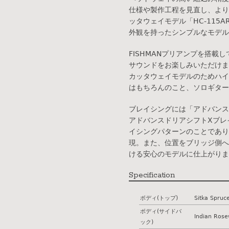
仕様や製作工程を見直し、より
ッタウェイモデル「HC-115A
外観を持ったシンプルなモデル
FISHMANプリアンプを搭
サウンドをお楽しみいただけま
カッタウェイモデルのためハイ
はもちろんのこと、ソロギター
ブレイシングには「アドバンス
アドバンスドリアシフトXブレ
イシングパターンのことであり
現。また、位置をブリッジ側へ
ける安心のモデルに仕上がりま
Specification
ボディ(トップ)
Sitka Spruc
ボディ(サイドバ
Indian Ros
ック)