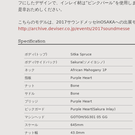
フにしたデザインで、インレイ材は”ピンクパール”を使用し
是非おためしください。
こちらのモデルは、2017サウンドメッセinOSAKAへの出展
http://archive.deviser.co.jp/events/2017soundmesse
Specification
ボディ(トップ)
Sitka Spruce
ボディ(サイドバック)
Sakura(ソメイヨシノ)
ネック
African Mahogany 1P
指板
Purple Heart
ナット
Bone
サドル
Bone
ブリッジ
Purple Heart
ピックガード
Purple Heart(Sakura Inlay)
マシンヘッド
GOTOH/SG301 05 GG
スケール
645mm
ナット幅
43.0mm