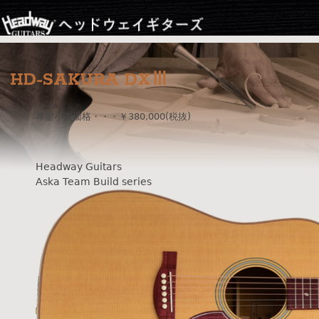
Jump to navigation
HD-SAKURA DXⅢ
希望小売価格・・・￥380,000(税抜)
Headway Guitars
Aska Team Build series