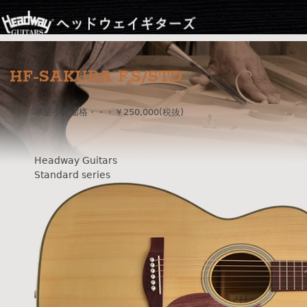
Jump to navigation
HF-SAKURA F,S/STD
希望小売価格・・・￥250,000(税抜)
Headway Guitars
Standard series